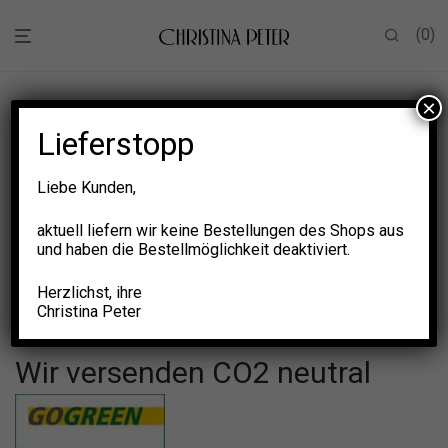
0
×
Lieferstopp
Versandkosten
(inklusive
Liebe Kunden,
gesetzliche Mehrwertsteuer)
aktuell liefern wir keine Bestellungen des Shops aus
und haben die Bestellmöglichkeit deaktiviert.
Herzlichst, ihre
Christina Peter
Lieferungen im Inland (Deutschland):
Wir versenden CO2 neutral