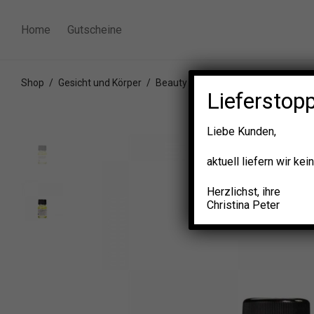
Home
Gutscheine
Shop
/
Gesicht und Körper
/
Beauty
/
OWAY Beauty Slim & Sha
Lieferstop
Liebe Kunden,
aktuell liefern wir k
Herzlichst, ihre
Christina Peter