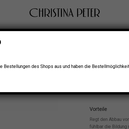
pe Booster
p
OWAY Beauty
eine Bestellungen des Shops aus und haben die Bestellmöglichkeit 
69,00
€
Fettreduzierendes, r
Dermatologisch und au
Vorteile
Regt den Abbau von
fühlbar die Bildung