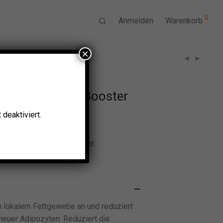
0
Anmelden
Warenkorb
×
 Slim & Shape Booster
deaktiviert.
emodellierendes Konzentrat.
f Nickel getestet.
 lokalem Fettgewebe an und reduziert
 neuer Adipozyten. Reduziert die